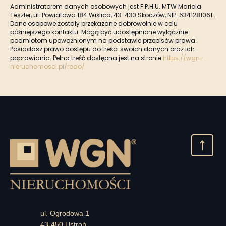
Administratorem danych osobowych jest F.P.H.U. MTW Mariola
Teszler, ul. Powiatowa 184 Wiślica, 43-430 Skoczów, NIP: 6341281061 .
Dane osobowe zostały przekazane dobrowolnie w celu
późniejszego kontaktu. Mogą być udostępnione wyłącznie
podmiotom upoważnionym na podstawie przepisów prawa.
Posiadasz prawo dostępu do treści swoich danych oraz ich
poprawiania. Pełna treść dostępna jest na stronie
https://wgn-
nieruchomosci.pl/rodo/
ul. Ogrodowa 1
43-450 Ustroń