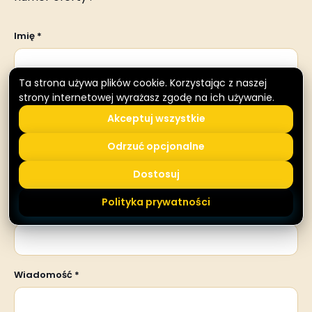
Imię *
Ta strona używa plików cookie. Korzystając z naszej
Nazwisko *
strony internetowej wyrażasz zgodę na ich używanie.
Akceptuj wszystkie
Odrzuć opcjonalne
Adres e-mail *
Dostosuj
Polityka prywatności
Telefon *
Wiadomość *